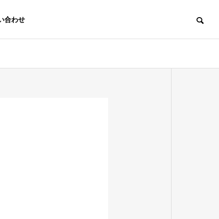
い合わせ
。
心臓外科向け
カタログ・動
製品
画