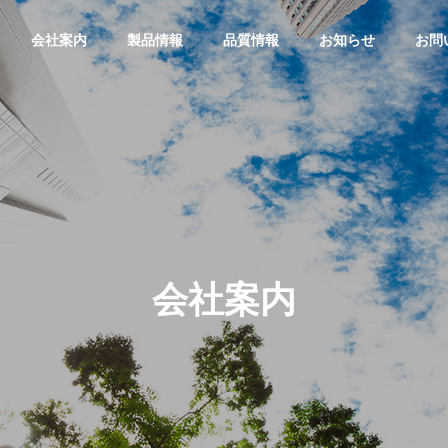
会社案内
製品情報
品質情報
お知らせ
お問
会社案内
縫合糸
針付縫合糸